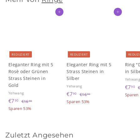
p
e
r
r
In den Einkaufswagen legen
In den Einkaufswagen legen
e
P
i
r
s
e
i
s
REDUZIERT
REDUZIERT
REDUZ
Eleganter Ring mit 5
Eleganter Ring mit 5
Ring "
Rosè oder Grünen
Strass Steinen in
in Silb
Strass Steinen in
Silber
Yehwan
Gold
S
€
N
Yehwang
€7
90
S
€
N
o
o
Yehwang
€7
7
€
90
€16
Sparen
90
S
€
N
o
o
n
r
€7
1
7
€
90
€16
Sparen 53%
,
90
o
o
n
r
6
d
1
7
Sparen 53%
,
9
,
n
r
6
d
m
e
a
,
9
0
9
,
d
m
e
a
r
l
9
0
0
9
e
a
r
l
p
e
0
0
Zuletzt Angesehen
r
l
p
e
r
r