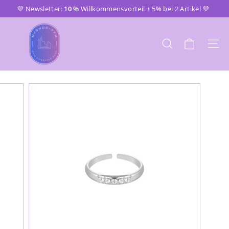
Direkt
💜 Newsletter:
10 %
Willkommensvorteil + 5% bei 2 Artikel 💜
zum
Pause
m
Inhalt
Diashow
y
SUCHE
SEI
s
h
o
p
-
f
f
m