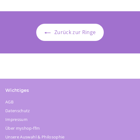
p
e
r
r
e
P
r
r
e
P
i
r
e
P
i
r
s
e
i
r
s
e
i
s
e
i
s
Zurück zur Ringe
i
s
s
Wichtiges
AGB
Datenschutz
Impressum
Über myshop-ffm
Unsere Auswahl & Philosophie