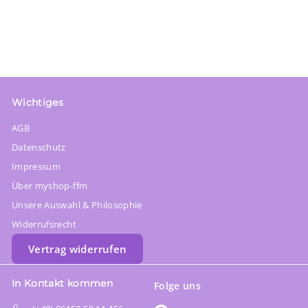
r
r
e
P
i
r
s
e
i
s
Wichtiges
AGB
Datenschutz
Impressum
Über myshop-ffm
Unsere Auswahl & Philosophie
Widerrufsrecht
Vertrag widerrufen
In Kontakt kommen
Folge uns