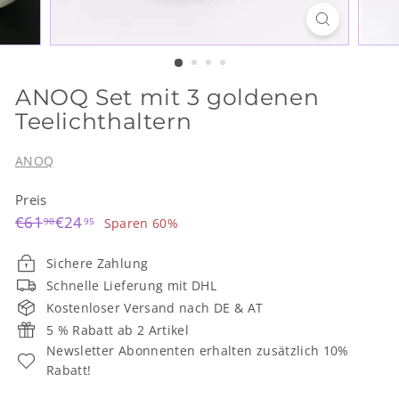
ANOQ Set mit 3 goldenen
Teelichthaltern
ANOQ
Preis
Normaler
Sonderpreis
€61,90
€24,95
€61
€24
90
95
Sparen 60%
Preis
Sichere Zahlung
Schnelle Lieferung mit DHL
Kostenloser Versand nach DE & AT
5 % Rabatt ab 2 Artikel
Newsletter Abonnenten erhalten zusätzlich 10%
Rabatt!