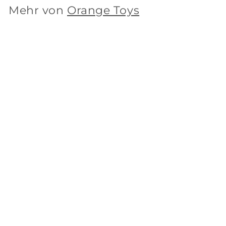
Mehr von
Orange Toys
In den Einkaufswagen legen
Plüsch Kuschelkissen "Große Eule" 50 cm Baby Kinder