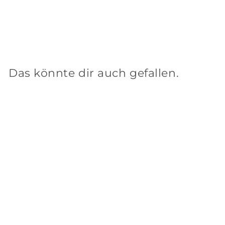
Kissen
Orange Toys
€
€42
90
4
2
,
Das könnte dir auch gefallen.
9
0
In den Einkaufswagen legen
Plüsch Kuschelkissen
"Große Eule" 50 cm
Baby Kinder Kissen
Orange Toys
€
90