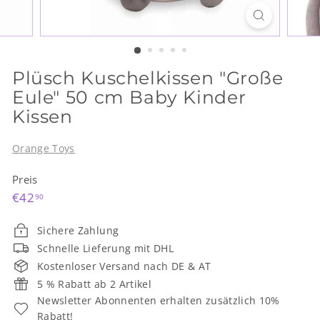
Plüsch Kuschelkissen "Große
Eule" 50 cm Baby Kinder
Kissen
Orange Toys
Preis
Normaler
€42,90
€42
90
Preis
Sichere Zahlung
Schnelle Lieferung mit DHL
Kostenloser Versand nach DE & AT
5 % Rabatt ab 2 Artikel
Newsletter Abonnenten erhalten zusätzlich 10%
Rabatt!